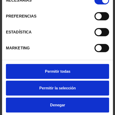
NECESARIAS
de
consentimiento
PREFERENCIAS
SUSCRIPCIÓN
SUSCRIPCIÓN
CAPITALES DE
CAPITALES DE
PROVINCIA 1
PROVINCIA 2
ESTADÍSTICA
949,00 €
949,00 €
Sólo para usuarios
Sólo para usuarios
MARKETING
registrados
registrados
Permitir todas
Permitir la selección
Denegar