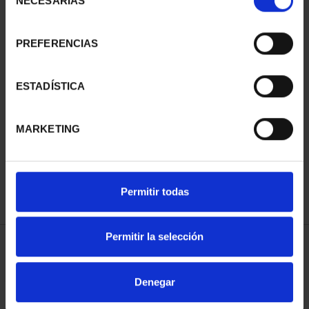
NECESARIAS
de
consentimiento
PREFERENCIAS
SUSCRIPCIÓN
SUSCRIPCIÓN
CAPITALES DE
CAPITALES DE
PROVINCIA 1
PROVINCIA 2
ESTADÍSTICA
949,00 €
949,00 €
Sólo para usuarios
Sólo para usuarios
MARKETING
registrados
registrados
Permitir todas
Permitir la selección
Denegar