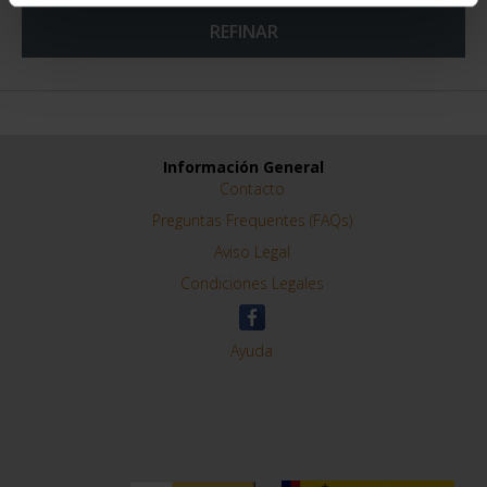
SUSCRIPCIÓN
SUSCRIPCIÓN
CAPITALES DE
CAPITALES DE
PROVINCIA 3
PROVINCIA 4
949,00 €
949,00 €
Sólo para usuarios
Sólo para usuarios
registrados
registrados
ORDENAR POR:
REFINAR