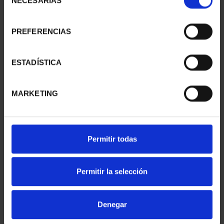
NECESARIAS
de
consentimiento
PREFERENCIAS
SUSCRIPCIÓN
SUSCRIPCIÓN
CAPITALES DE
CAPITALES DE
PROVINCIA 1
PROVINCIA 2
ESTADÍSTICA
949,00 €
949,00 €
Sólo para usuarios
Sólo para usuarios
MARKETING
registrados
registrados
Permitir todas
Permitir la selección
Denegar