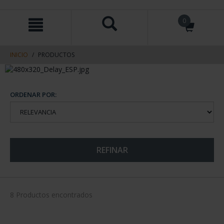
saltar
Saltar
0
al
al
contenido
men
de
navegacin
INICIO
PRODUCTOS
ORDENAR POR:
REFINAR
8 Productos encontrados