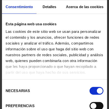
Consentimiento
Detalles
Acerca de las cookies
Esta página web usa cookies
CAPITALES ESPAÑOLAS
SUSCRIPCIÓN
Las cookies de este sitio web se usan para personalizar
- ZARAGOZA
CAPITALES DE
el contenido y los anuncios, ofrecer funciones de redes
73,00 €
PROVINCIA 1
sociales y analizar el tráfico. Además, compartimos
949,00 €
información sobre el uso que haga del sitio web con
Sólo para usuarios
nuestros partners de redes sociales, publicidad y análisis
registrados
web, quienes pueden combinarla con otra información
que les haya proporcionado o que hayan recopilado a
partir del uso que haya hecho de sus servicios.
Selección
NECESARIAS
de
consentimiento
PREFERENCIAS