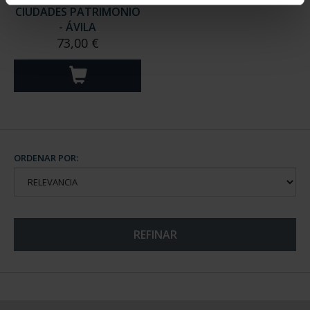
CIUDADES PATRIMONIO
- ÁVILA
73,00 €
ORDENAR POR:
REFINAR