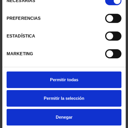
NECESARIAS
de
consentimiento
PREFERENCIAS
PATRIMONIO
CIUDADES PATRIMONIO
NACIONAL II - PALACIO
- ALCALÁ DE HENARES
REAL DE...
73,00 €
ESTADÍSTICA
73,00 €
MARKETING
Permitir todas
Permitir la selección
Denegar