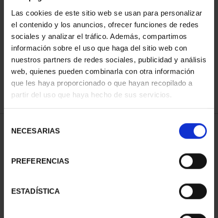
Las cookies de este sitio web se usan para personalizar
el contenido y los anuncios, ofrecer funciones de redes
ORDENAR POR:
sociales y analizar el tráfico. Además, compartimos
información sobre el uso que haga del sitio web con
nuestros partners de redes sociales, publicidad y análisis
web, quienes pueden combinarla con otra información
que les haya proporcionado o que hayan recopilado a
REFINAR
partir del uso que haya hecho de sus servicios.
Selección
1 Productos encontrados
NECESARIAS
de
consentimiento
PREFERENCIAS
ESTADÍSTICA