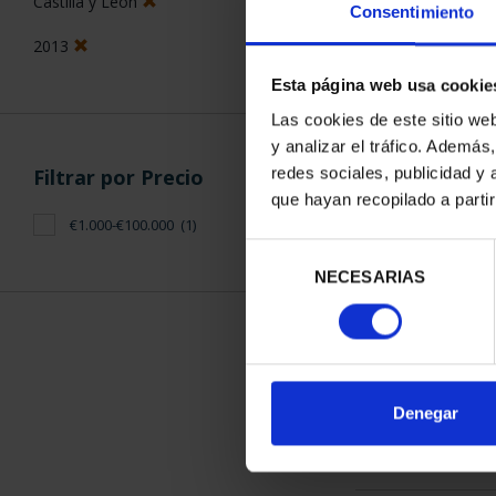
Castilla y León
Consentimiento
2013
Esta página web usa cookie
Las cookies de este sitio we
y analizar el tráfico. Ademá
CAPITALES D
redes sociales, publicidad y
Filtrar por Precio
COLECCION 
que hayan recopilado a parti
3.796
€1.000-€100.000
(1)
Selección
NECESARIAS
de
consentimiento
ORDENAR POR:
Denegar