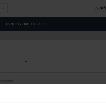
ESPA
TARJETAS CRIPTOGRÁFICAS
contrados