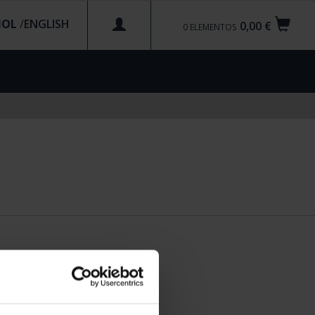
ÑOL
/
0,00 €
0
ELEMENTOS