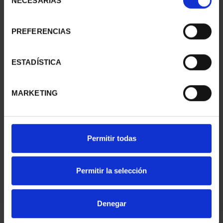
NECESARIAS
de
consentimiento
PREFERENCIAS
SUSCRIPCIÓN
SUSCRIPCIÓN
CAPITALES DE
CAPITALES DE
PROVINCIA 1
PROVINCIA 2
ESTADÍSTICA
949,00 €
949,00 €
Sólo para usuarios
Sólo para usuarios
MARKETING
registrados
registrados
Permitir todas
Permitir la selección
Denegar