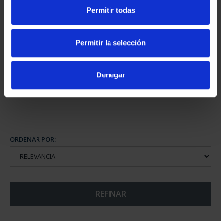
Permitir todas
SUSCRIPCIÓN
CAPITALES DE
CAPITALES DE
PROVINCIA COLECCION
Permitir la selección
PROVINCIA 4
COMPLET...
949,00 €
3.796,00 €
Denegar
Sólo para usuarios
registrados
ORDENAR POR:
REFINAR