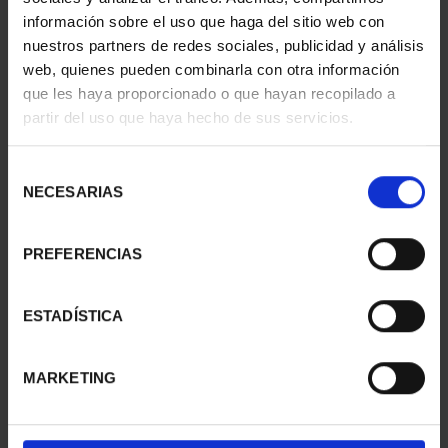
información sobre el uso que haga del sitio web con
nuestros partners de redes sociales, publicidad y análisis
web, quienes pueden combinarla con otra información
que les haya proporcionado o que hayan recopilado a
partir del uso que haya hecho de sus servicios.
SUSCRIPCIÓN
SUSCRIPCIÓN
CAPITALES DE
CAPITALES DE
PROVINCIA 2
PROVINCIA 3
Selección
949,00 €
949,00 €
NECESARIAS
de
consentimiento
Sólo para usuarios
Sólo para usuarios
registrados
registrados
PREFERENCIAS
ESTADÍSTICA
MARKETING