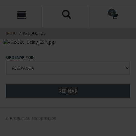
saltar
Saltar
0
al
al
contenido
men
de
navegacin
INICIO
PRODUCTOS
ORDENAR POR:
REFINAR
6 Productos encontrados