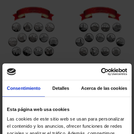
SUSCRIPCIÓN
SUSCRIPCIÓN
CAPITALES DE
CAPITALES DE
PROVINCIA 1
PROVINCIA 2
949,00 €
949,00 €
Consentimiento
Detalles
Acerca de las cookies
Sólo para usuarios
Sólo para usuarios
registrados
registrados
Esta página web usa cookies
Las cookies de este sitio web se usan para personalizar
el contenido y los anuncios, ofrecer funciones de redes
sociales y analizar el tráfico. Además, compartimos