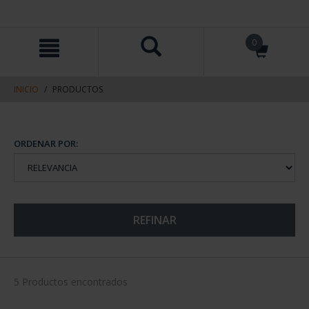
saltar
Saltar
0
al
al
contenido
men
de
navegacin
INICIO
PRODUCTOS
ORDENAR POR:
REFINAR
5 Productos encontrados