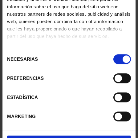
información sobre el uso que haga del sitio web con
nuestros partners de redes sociales, publicidad y análisis
web, quienes pueden combinarla con otra información
que les haya proporcionado o que hayan recopilado a
partir del uso que haya hecho de sus servicios.
SUSCRIPCIÓN
SUSCRIPCIÓN
CAPITALES DE
CAPITALES DE
Selección
PROVINCIA 3
PROVINCIA 4
NECESARIAS
de
949,00 €
949,00 €
consentimiento
Sólo para usuarios
Sólo para usuarios
PREFERENCIAS
registrados
registrados
ESTADÍSTICA
MARKETING