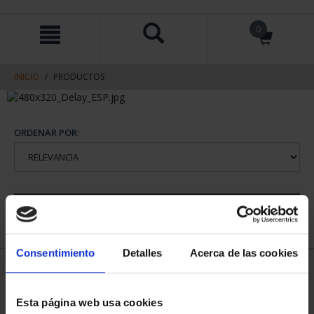
saltar
Saltar
0
al
al
contenido
men
de
navegacin
INICIO
PRODUCTOS
ORDENAR POR:
REFINAR
Consentimiento
Detalles
Acerca de las cookies
1 Productos encontrados
Esta página web usa cookies