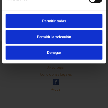
REFINAR
Permitir todas
Permitir la selección
Información General
Denegar
Contacto
Preguntas Frequentes (FAQs)
Aviso Legal
Condiciones Legales
Ayuda