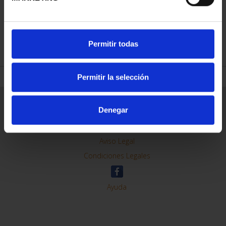
REFINAR
Permitir todas
Permitir la selección
Información General
Denegar
Contacto
Preguntas Frequentes (FAQs)
Aviso Legal
Condiciones Legales
Ayuda