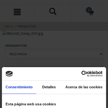
saltar
Saltar
0
al
al
contenido
men
de
navegacin
INICIO
PRODUCTOS
ORDENAR POR:
REFINAR
Consentimiento
Detalles
Acerca de las cookies
2 Productos encontrados
Esta página web usa cookies