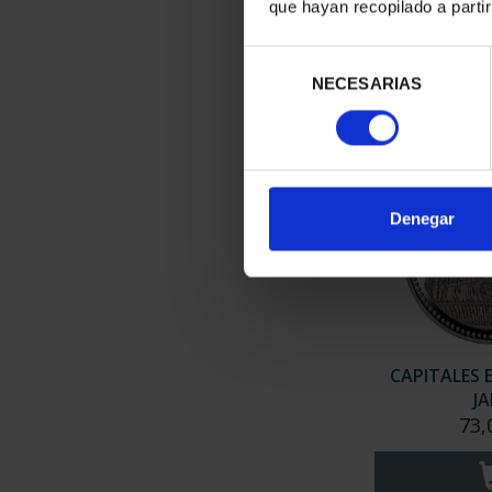
PONT
que hayan recopilado a parti
73,
Selección
NECESARIAS
de
consentimiento
Denegar
CAPITALES 
J
73,