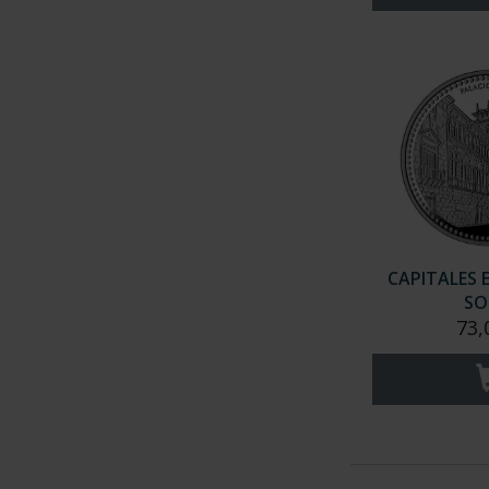
CAPITALES 
SO
73,