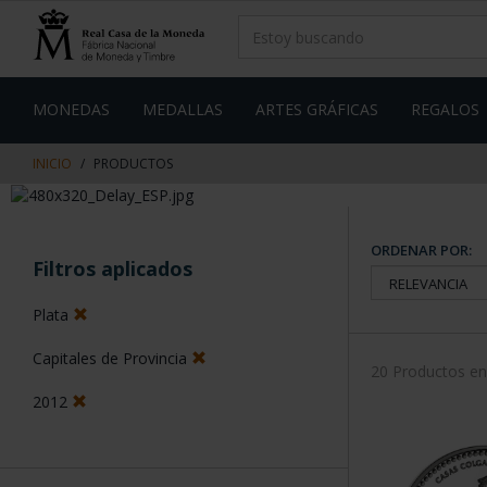
saltar
Saltar
al
al
contenido
men
de
navegacin
MONEDAS
MEDALLAS
ARTES GRÁFICAS
REGALOS
INICIO
PRODUCTOS
ORDENAR POR:
Filtros aplicados
Plata
Capitales de Provincia
20 Productos e
2012