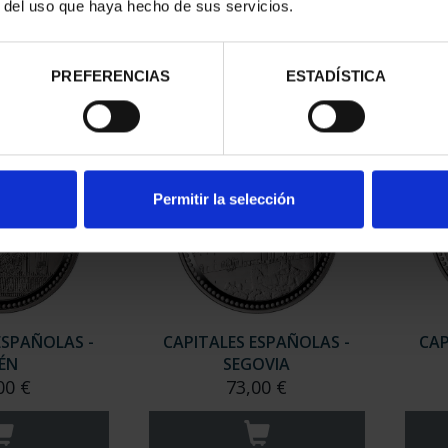
EVEDRA
HUELVA
r del uso que haya hecho de sus servicios.
00 €
73,00 €
PREFERENCIAS
ESTADÍSTICA
Permitir la selección
ESPAÑOLAS -
CAPITALES ESPAÑOLAS -
CAP
AÉN
SEGOVIA
00 €
73,00 €