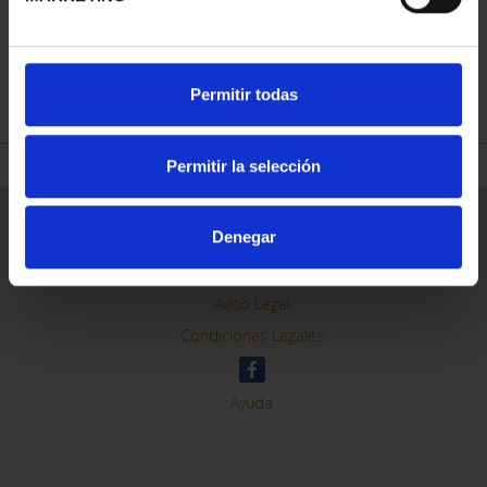
REFINAR
Permitir todas
Permitir la selección
Información General
Denegar
Contacto
Preguntas Frequentes (FAQs)
Aviso Legal
Condiciones Legales
Ayuda