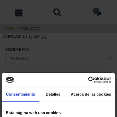
saltar
Saltar
0
al
al
contenido
men
de
navegacin
INICIO
PRODUCTOS
ORDENAR POR:
REFINAR
Consentimiento
Detalles
Acerca de las cookies
1 Productos encontrados
Esta página web usa cookies