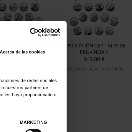
RIPCIÓN CAPITALES DE
SUSCRIPCIÓN CAPITALES DE
PROVINCIA 3
PROVINCIA 4
Acerca de las cookies
949,00 €
949,00 €
para usuarios registrados
Sólo para usuarios registrados
 funciones de redes sociales
con nuestros partners de
ue les haya proporcionado o
MARKETING