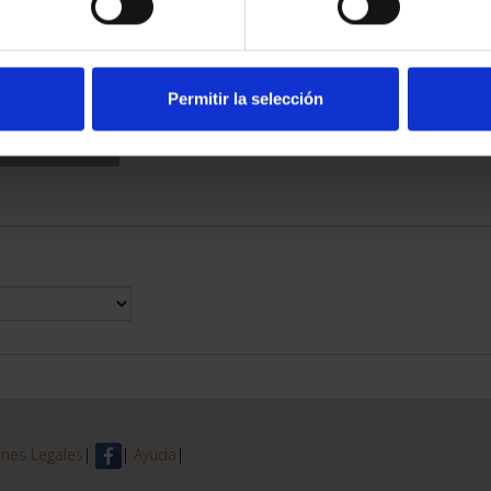
DE PROVINCIA
 COMPLET...
6,00 €
Permitir la selección
nes Legales
|
|
Ayuda
|