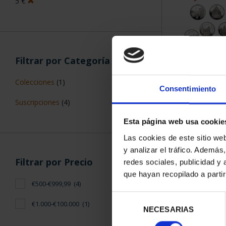
5 €
Filtrar por Categoría
SUSCRIPCIÓN 
Colecciones
(1)
PROVI
Consentimiento
949,
Suscripciones
(4)
Sólo para usuar
Esta página web usa cookie
Las cookies de este sitio we
y analizar el tráfico. Ademá
Filtrar por Precio
redes sociales, publicidad y
que hayan recopilado a parti
€500-€999,99
(4)
Selección
€1.000-€100.000
(1)
NECESARIAS
de
consentimiento