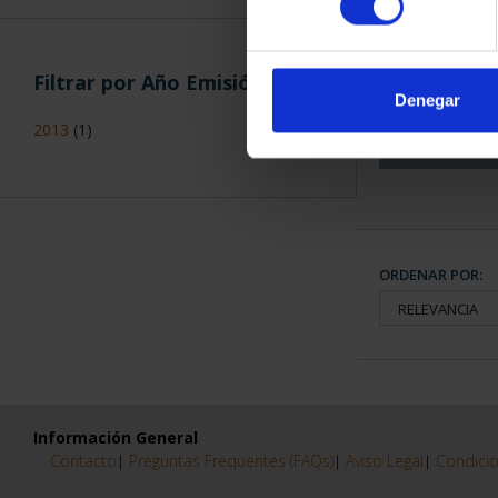
CAPITALES 
COLECCION
Filtrar por Año Emisión
3.79
Denegar
2013
(1)
ORDENAR POR:
Información General
Contacto
|
Preguntas Frequentes (FAQs)
|
Aviso Legal
|
Condicio