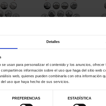
CAPITALES DE
SUSCRIPCIÓN CAPITALES DE
SUSC
NCIA 1
PROVINCIA 2
Detalles
00 €
949,00 €
ios registrados
Sólo para usuarios registrados
Sólo 
s
b se usan para personalizar el contenido y los anuncios, ofrecer
s, compartimos información sobre el uso que haga del sitio web 
 análisis web, quienes pueden combinarla con otra información q
r del uso que haya hecho de sus servicios.
PREFERENCIAS
ESTADÍSTICA