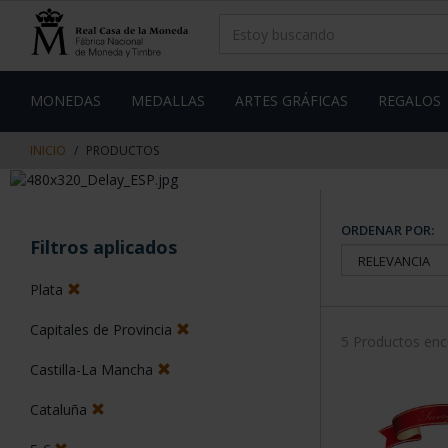
saltar
Saltar
al
al
contenido
men
de
navegacin
MONEDAS
MEDALLAS
ARTES GRÁFICAS
REGALOS
INICIO
PRODUCTOS
ORDENAR POR:
Filtros aplicados
Plata
Capitales de Provincia
5 Productos en
Castilla-La Mancha
Cataluña