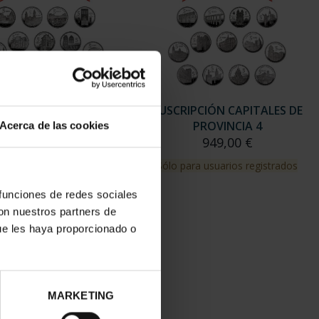
RIPCIÓN CAPITALES DE
SUSCRIPCIÓN CAPITALES DE
PROVINCIA 3
PROVINCIA 4
Acerca de las cookies
949,00 €
949,00 €
para usuarios registrados
Sólo para usuarios registrados
 funciones de redes sociales
con nuestros partners de
ue les haya proporcionado o
MARKETING