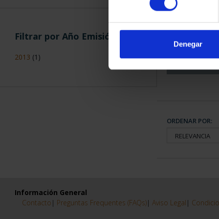
CAPITALES 
COLECCION
Filtrar por Año Emisión
3.79
Denegar
2013
(1)
ORDENAR POR:
Información General
Contacto
|
Preguntas Frequentes (FAQs)
|
Aviso Legal
|
Condicio