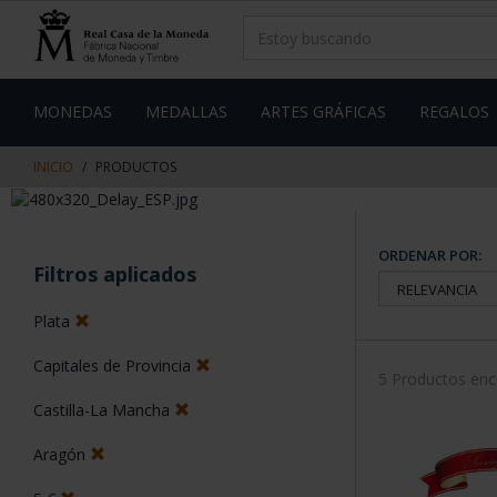
saltar
Saltar
al
al
contenido
men
de
navegacin
MONEDAS
MEDALLAS
ARTES GRÁFICAS
REGALOS
INICIO
PRODUCTOS
ORDENAR POR:
Filtros aplicados
Plata
Capitales de Provincia
5 Productos en
Castilla-La Mancha
Aragón