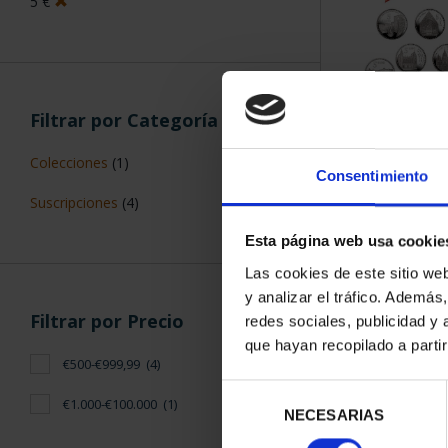
5 €
Filtrar por Categoría
SUSCRIPCIÓN 
Colecciones
(1)
PROVI
Consentimiento
949,
Suscripciones
(4)
Sólo para usuar
Esta página web usa cookie
Las cookies de este sitio we
y analizar el tráfico. Ademá
Filtrar por Precio
redes sociales, publicidad y
que hayan recopilado a parti
€500-€999,99
(4)
Selección
€1.000-€100.000
(1)
NECESARIAS
de
consentimiento