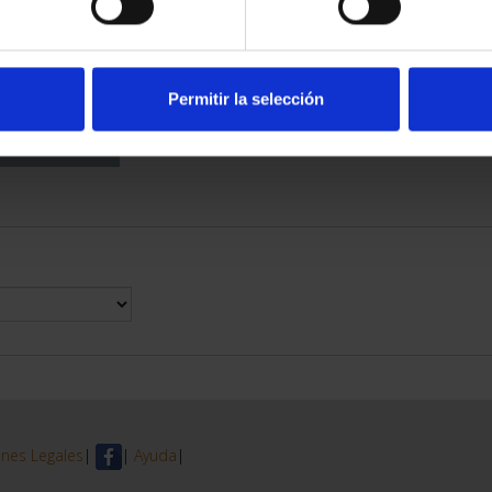
DE PROVINCIA
 COMPLET...
6,00 €
Permitir la selección
nes Legales
|
|
Ayuda
|