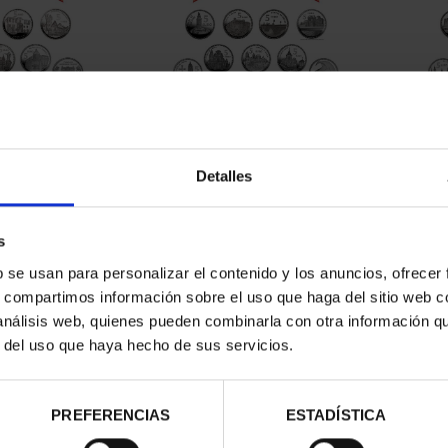
CAPITALES DE
SUSCRIPCIÓN CAPITALES DE
SUSC
NCIA 1
PROVINCIA 2
Detalles
00 €
949,00 €
ios registrados
Sólo para usuarios registrados
Sólo 
s
b se usan para personalizar el contenido y los anuncios, ofrecer
s, compartimos información sobre el uso que haga del sitio web 
 análisis web, quienes pueden combinarla con otra información q
r del uso que haya hecho de sus servicios.
PREFERENCIAS
ESTADÍSTICA