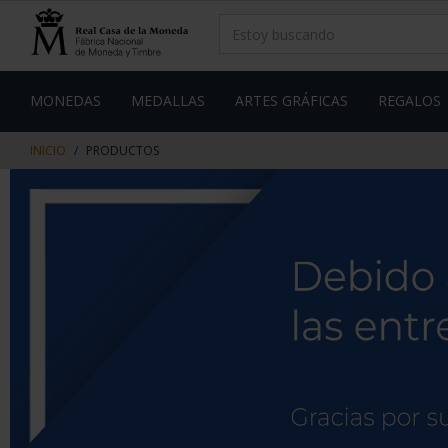
saltar
Saltar
al
al
contenido
men
de
navegacin
MONEDAS
MEDALLAS
ARTES GRÁFICAS
REGALOS
INICIO
PRODUCTOS