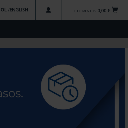
ÑOL
/
0,00 €
0
ELEMENTOS