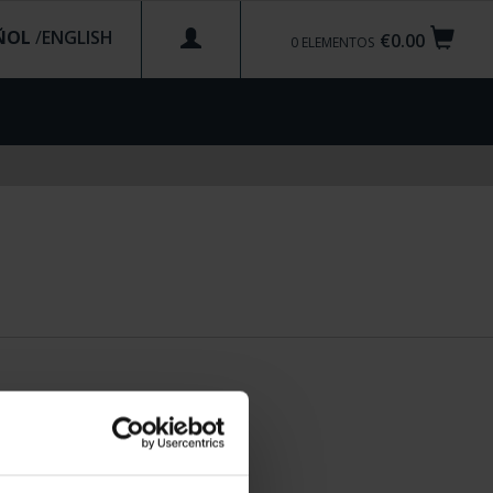
ÑOL
/
€0.00
0
ELEMENTOS