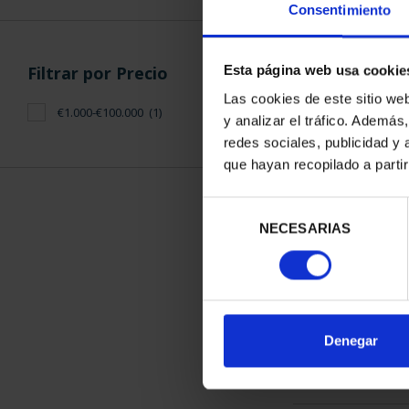
Consentimiento
Filtrar por Precio
Esta página web usa cookie
Las cookies de este sitio we
€1.000-€100.000
(1)
y analizar el tráfico. Ademá
CAPITALES D
redes sociales, publicidad y
COLECCION 
que hayan recopilado a parti
3.796
Selección
NECESARIAS
de
consentimiento
ORDENAR POR:
Denegar