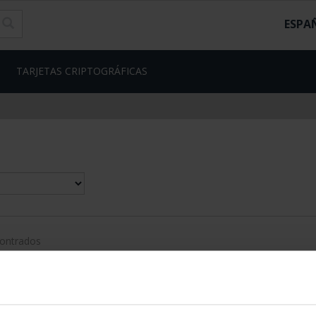
ESPA
TARJETAS CRIPTOGRÁFICAS
contrados