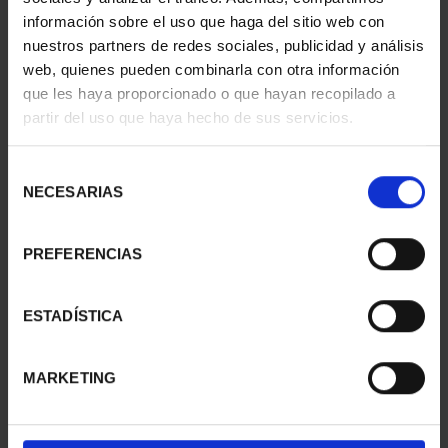
información sobre el uso que haga del sitio web con
nuestros partners de redes sociales, publicidad y análisis
web, quienes pueden combinarla con otra información
que les haya proporcionado o que hayan recopilado a
partir del uso que haya hecho de sus servicios.
SUSCRIPCIÓN
SUSCRIPCIÓN
CAPITALES DE
CAPITALES DE
PROVINCIA 3
PROVINCIA 4
Selección
949,00 €
949,00 €
NECESARIAS
de
consentimiento
Sólo para usuarios
Sólo para usuarios
registrados
registrados
PREFERENCIAS
ESTADÍSTICA
MARKETING