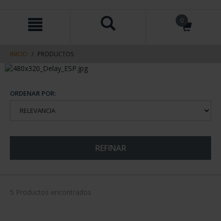
saltar
Saltar
0
al
al
contenido
men
de
navegacin
INICIO
PRODUCTOS
ORDENAR POR:
REFINAR
5 Productos encontrados