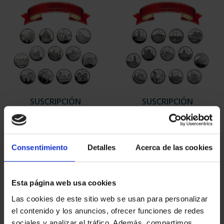
SUSCRIPCIÓN
SUSCRIPCIÓN
CAPITALES DE
CAPITALES DE
PROVINCIA 1
PROVINCIA 2
949,00 €
949,00 €
Consentimiento
Detalles
Acerca de las cookies
Sólo para usuarios
Sólo para usuarios
registrados
registrados
Esta página web usa cookies
Las cookies de este sitio web se usan para personalizar
el contenido y los anuncios, ofrecer funciones de redes
sociales y analizar el tráfico. Además, compartimos