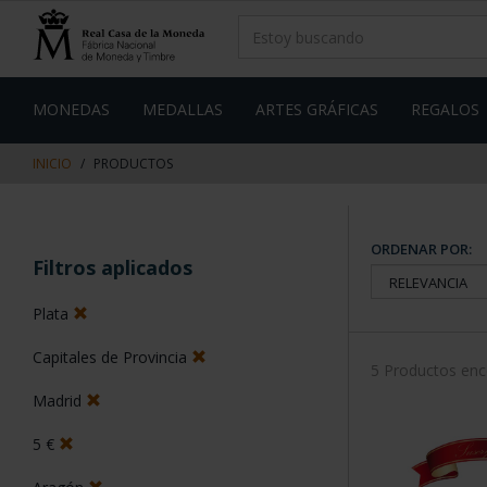
saltar
Saltar
al
al
contenido
men
de
navegacin
MONEDAS
MEDALLAS
ARTES GRÁFICAS
REGALOS
INICIO
PRODUCTOS