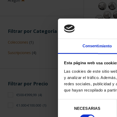
ORDENAR POR:
Filtros aplicados
Plata
Consentimiento
Capitales de Provincia
5 Productos en
Madrid
Esta página web usa cookie
5 €
Las cookies de este sitio we
y analizar el tráfico. Ademá
Aragón
redes sociales, publicidad y
que hayan recopilado a parti
Selección
NECESARIAS
de
Filtrar por Categoría
consentimiento