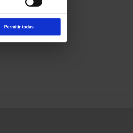
RIPCIÓN CAPITALES DE
SUSCRIPCIÓN CAPITALES DE
PROVINCIA 3
PROVINCIA 4
949,00 €
949,00 €
para usuarios registrados
Sólo para usuarios registrados
Permitir todas