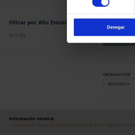
CAPITALES 
COLECCION
Filtrar por Año Emisión
3.79
Denegar
2013
(1)
ORDENAR POR:
Información General
Contacto
|
Preguntas Frequentes (FAQs)
|
Aviso Legal
|
Condicio