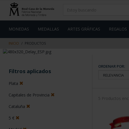
saltar
Saltar
al
al
contenido
men
de
navegacin
MONEDAS
MEDALLAS
ARTES GRÁFICAS
REGALOS
INICIO
PRODUCTOS
ORDENAR POR:
Filtros aplicados
Plata
Capitales de Provincia
5 Productos en
Cataluña
5 €