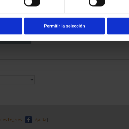
DE PROVINCIA
 COMPLET...
6,00 €
Permitir la selección
nes Legales
|
|
Ayuda
|