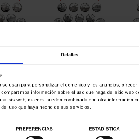
CAPITALES DE
SUSCRIPCIÓN CAPITALES DE
SUSC
NCIA 1
PROVINCIA 2
Detalles
00 €
949,00 €
ios registrados
Sólo para usuarios registrados
Sólo 
s
b se usan para personalizar el contenido y los anuncios, ofrecer
s, compartimos información sobre el uso que haga del sitio web 
 análisis web, quienes pueden combinarla con otra información q
r del uso que haya hecho de sus servicios.
PREFERENCIAS
ESTADÍSTICA