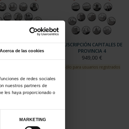
RIPCIÓN CAPITALES DE
SUSCRIPCIÓN CAPITALES DE
PROVINCIA 3
PROVINCIA 4
Acerca de las cookies
949,00 €
949,00 €
para usuarios registrados
Sólo para usuarios registrados
 funciones de redes sociales
con nuestros partners de
ue les haya proporcionado o
MARKETING