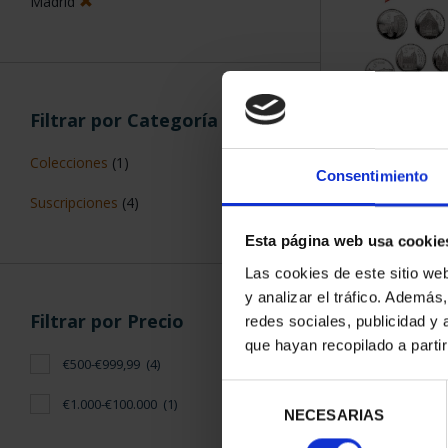
Madrid
Filtrar por Categoría
SUSCRIPCIÓN 
Colecciones
(1)
PROVI
Consentimiento
949,
Suscripciones
(4)
Sólo para usuar
Esta página web usa cookie
Las cookies de este sitio we
y analizar el tráfico. Ademá
Filtrar por Precio
redes sociales, publicidad y
que hayan recopilado a parti
€500-€999,99
(4)
Selección
€1.000-€100.000
(1)
NECESARIAS
de
consentimiento