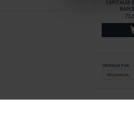
CAPITALES 
BARC
73,
ORDENAR POR:
Información General
Contacto
|
Preguntas Frequentes (FAQs)
|
Aviso Legal
|
Condicio