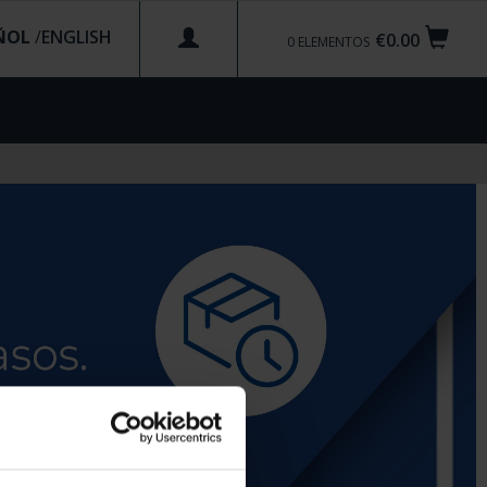
ÑOL
/
€0.00
0
ELEMENTOS