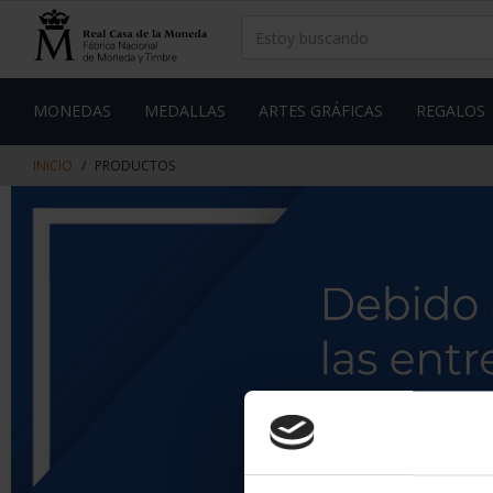
saltar
Saltar
al
al
contenido
men
de
navegacin
MONEDAS
MEDALLAS
ARTES GRÁFICAS
REGALOS
INICIO
PRODUCTOS