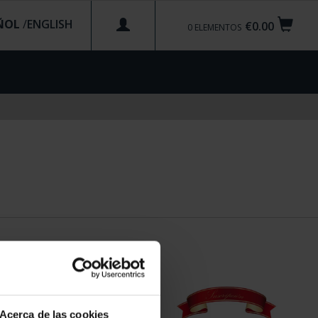
ÑOL
/
€0.00
0
ELEMENTOS
Acerca de las cookies