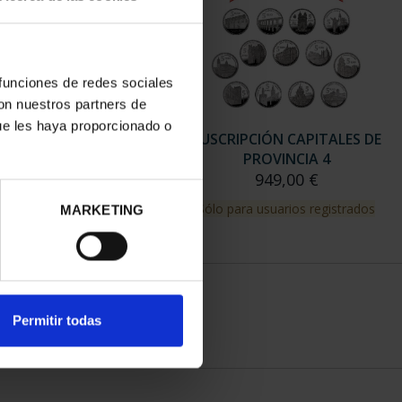
 funciones de redes sociales
con nuestros partners de
ue les haya proporcionado o
RIPCIÓN CAPITALES DE
SUSCRIPCIÓN CAPITALES DE
PROVINCIA 3
PROVINCIA 4
949,00 €
949,00 €
para usuarios registrados
Sólo para usuarios registrados
MARKETING
Permitir todas