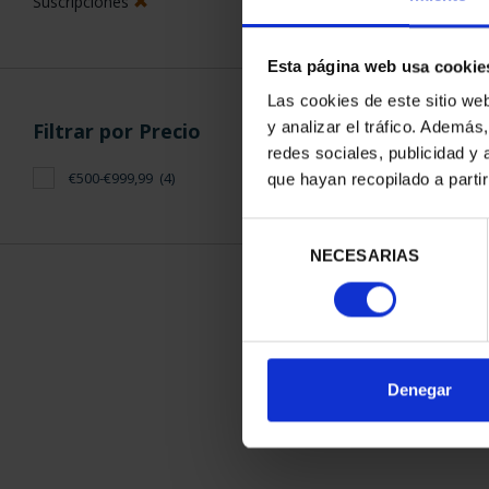
Suscripciones
Esta página web usa cookie
Las cookies de este sitio we
y analizar el tráfico. Ademá
Filtrar por Precio
redes sociales, publicidad y
SUSCRIPCIÓN 
€500-€999,99
(4)
que hayan recopilado a parti
PROVI
949,
Selección
Sólo para usuar
NECESARIAS
de
consentimiento
ORDENAR POR:
Denegar