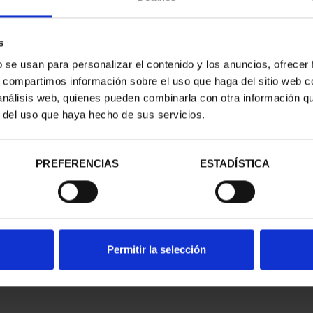
s
b se usan para personalizar el contenido y los anuncios, ofrecer
s, compartimos información sobre el uso que haga del sitio web 
 análisis web, quienes pueden combinarla con otra información q
CAPITALES DE
SUSCRIPCIÓN CAPITALES DE
SUSC
r del uso que haya hecho de sus servicios.
NCIA 1
PROVINCIA 2
00 €
949,00 €
ios registrados
Sólo para usuarios registrados
Sólo 
PREFERENCIAS
ESTADÍSTICA
Permitir la selección