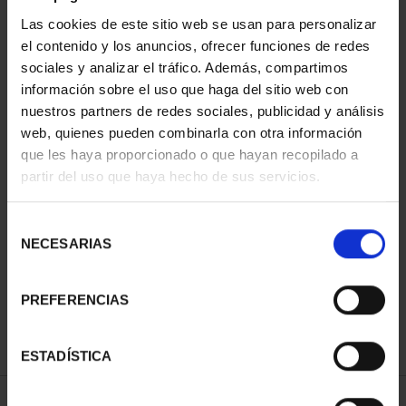
Las cookies de este sitio web se usan para personalizar
el contenido y los anuncios, ofrecer funciones de redes
sociales y analizar el tráfico. Además, compartimos
información sobre el uso que haga del sitio web con
nuestros partners de redes sociales, publicidad y análisis
web, quienes pueden combinarla con otra información
que les haya proporcionado o que hayan recopilado a
partir del uso que haya hecho de sus servicios.
CAPITALES DE
PROVINCIA COLECCION
Selección
COMPLET...
NECESARIAS
de
3.796,00 €
consentimiento
PREFERENCIAS
ESTADÍSTICA