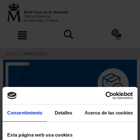
saltar
Saltar
0
al
al
contenido
men
de
navegacin
INICIO
PRODUCTOS
Consentimiento
Detalles
Acerca de las cookies
Esta página web usa cookies