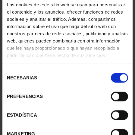
Las cookies de este sitio web se usan para personalizar
el contenido y los anuncios, ofrecer funciones de redes
sociales y analizar el tráfico. Además, compartimos
ORDENAR POR:
información sobre el uso que haga del sitio web con
nuestros partners de redes sociales, publicidad y análisis
web, quienes pueden combinarla con otra información
que les haya proporcionado o que hayan recopilado a
REFINAR
partir del uso que haya hecho de sus servicios.
Selección
NECESARIAS
de
1 Productos encontrados
consentimiento
PREFERENCIAS
ESTADÍSTICA
MARKETING