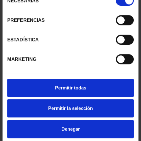
NECESARIAS
de
consentimiento
PREFERENCIAS
PICASSO (2023)
PICASSO (2023)
COLECCIÓN COMPLETA
COLECCIÓN 6 ONZAS
2.128,00 €
978,00 €
ESTADÍSTICA
MARKETING
Permitir todas
Permitir la selección
Denegar
JOYAS MUSEO CASA