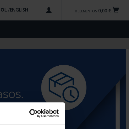
ÑOL
/
0,00 €
0
ELEMENTOS