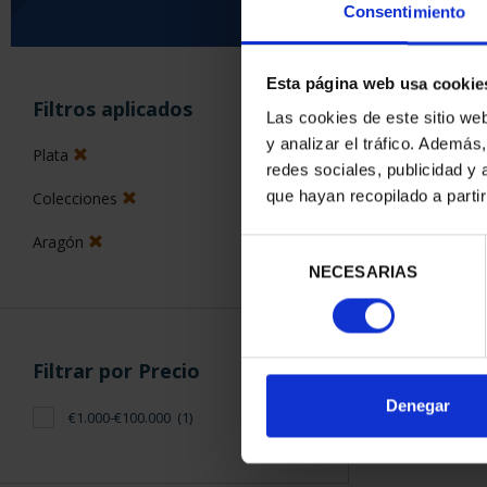
Consentimiento
Esta página web usa cookie
ORDENAR POR:
Filtros aplicados
Las cookies de este sitio we
y analizar el tráfico. Ademá
Plata
redes sociales, publicidad y
que hayan recopilado a parti
Colecciones
1 Productos en
Aragón
Selección
NECESARIAS
de
consentimiento
Filtrar por Precio
Denegar
€1.000-€100.000
(1)