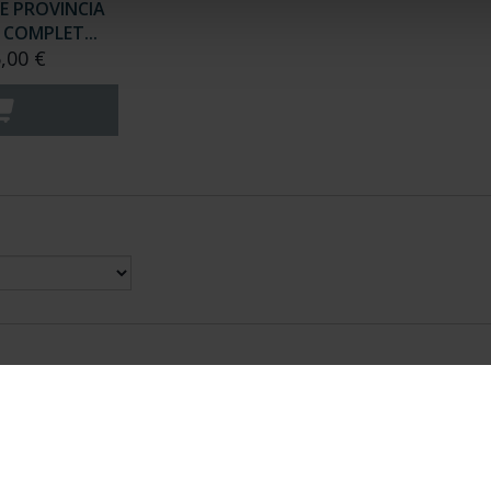
E PROVINCIA
COMPLET...
,00 €
nes Legales
|
|
Ayuda
|