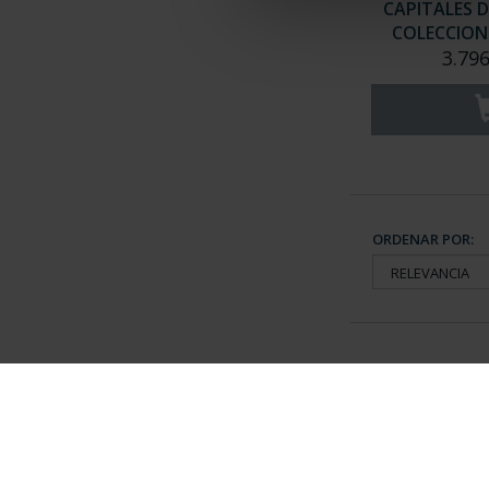
CAPITALES D
COLECCION 
3.796
ORDENAR POR:
Información General
Contacto
|
Preguntas Frequentes (FAQs)
|
Aviso Legal
|
Condicio