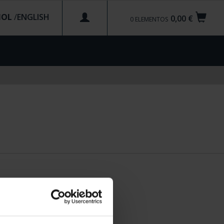
ÑOL
/
0,00 €
0
ELEMENTOS