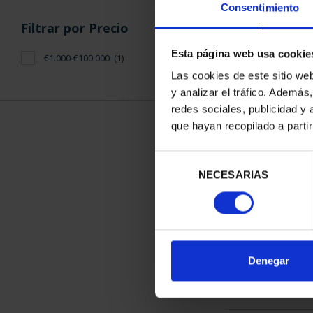
Consentimiento
Filtrar por Precio
Esta página web usa cookie
€1.000-€100.000
(1)
Las cookies de este sitio we
y analizar el tráfico. Ademá
CAPITALES D
redes sociales, publicidad y
COLECCION 
que hayan recopilado a parti
3.796
Selección
NECESARIAS
de
consentimiento
ORDENAR POR:
Denegar