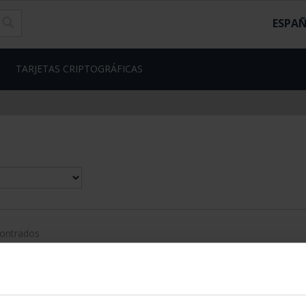
ESPA
TARJETAS CRIPTOGRÁFICAS
contrados