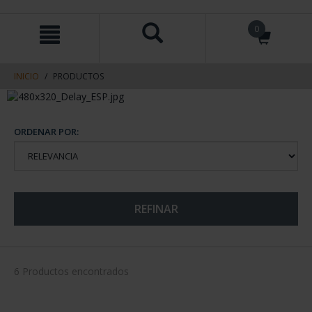
saltar
Saltar
0
al
al
contenido
men
de
navegacin
INICIO
PRODUCTOS
ORDENAR POR:
REFINAR
6 Productos encontrados