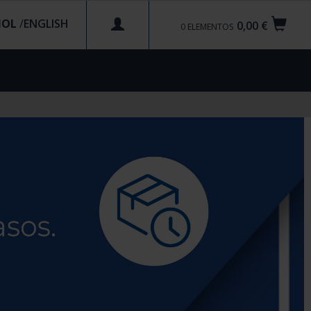
ÑOL
/
0,00 €
0
ELEMENTOS