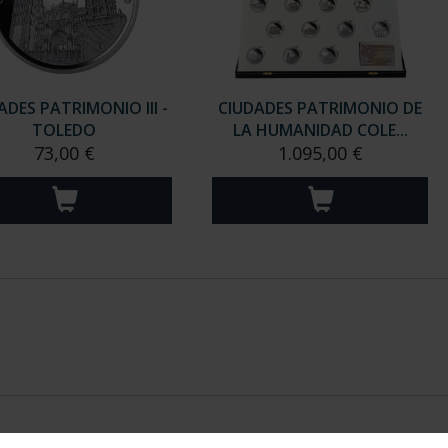
ADES PATRIMONIO III -
CIUDADES PATRIMONIO DE
TOLEDO
LA HUMANIDAD COLE...
73,00 €
1.095,00 €