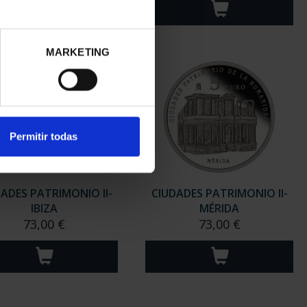
MARKETING
Permitir todas
ADES PATRIMONIO II-
CIUDADES PATRIMONIO II-
IBIZA
MÉRIDA
73,00 €
73,00 €