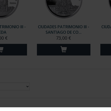
RIMONIO III -
CIUDADES PATRIMONIO III -
CIUD
EDA
SANTIAGO DE CO...
00 €
73,00 €