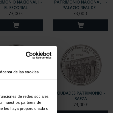
IMONIO NACIONAL I -
PATRIMONIO NACIONAL II -
EL ESCORIAL
PALACIO REAL DE...
73,00 €
73,00 €
Acerca de las cookies
DADES PATRIMONIO -
CIUDADES PATRIMONIO -
 funciones de redes sociales
CÓRDOBA
BAEZA
con nuestros partners de
73,00 €
73,00 €
ue les haya proporcionado o