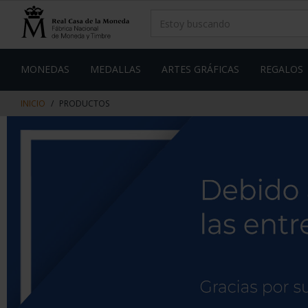
saltar
Saltar
al
al
contenido
men
de
navegacin
MONEDAS
MEDALLAS
ARTES GRÁFICAS
REGALOS
INICIO
PRODUCTOS