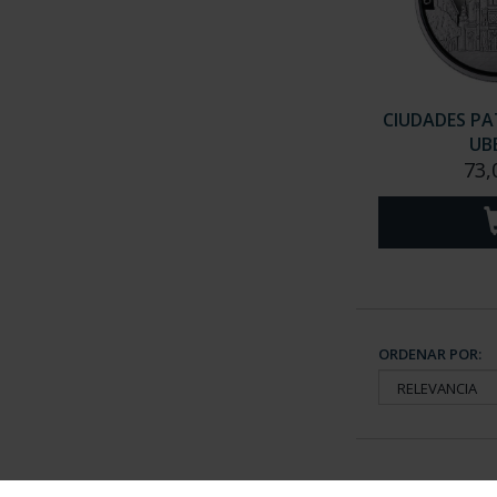
CIUDADES PAT
UB
73,
ORDENAR POR: