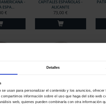
EROAMERICANA -
CAPITALES ESPAÑOLAS -
PATR
ESPA...
ALICANTE
00 €
73,00 €
Detalles
s
ATRIMONIO -
CIUDADES PATRIMONIO -
CIU
b se usan para personalizar el contenido y los anuncios, ofrecer
ERES
ALCALÁ DE HENARES
s, compartimos información sobre el uso que haga del sitio web 
00 €
73,00 €
 análisis web, quienes pueden combinarla con otra información q