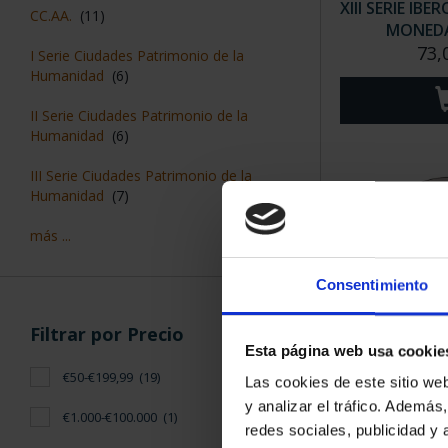
XIII SERIE IB
CC.AA.
(11)
MONEDA 
73,
I Serie Ciudades Patrimonio de la
Humanidad
(6)
II Serie Ciudades Patrimonio de la
Humanidad
(6)
III Serie Ciudades Patrimonio de la
Humanidad
(7)
más ...
Consentimiento
Filtrar por Precio
Esta página web usa cookie
CIUDADES P
€50-€199,99
(19)
Las cookies de este sitio we
CÁC
y analizar el tráfico. Ademá
73,
€1.000-€100.000
(1)
redes sociales, publicidad y