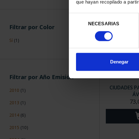
que hayan recopilado a parti
Selección
NECESARIAS
de
Filtrar por Color
consentimiento
Sí
(1)
Denegar
Filtrar por Año Emisión
CIUDADES P
2010
(1)
ÁV
73,
2013
(1)
2014
(6)
2015
(10)