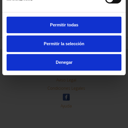
REFINAR
Permitir todas
Permitir la selección
Información General
Denegar
Contacto
Preguntas Frequentes (FAQs)
Aviso Legal
Condiciones Legales
Ayuda