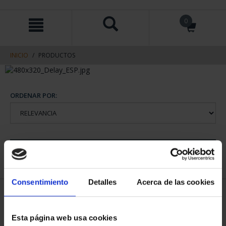
saltar
Saltar
0
al
al
contenido
men
de
navegacin
INICIO
PRODUCTOS
ORDENAR POR:
REFINAR
Consentimiento
Detalles
Acerca de las cookies
1 Productos encontrados
Esta página web usa cookies