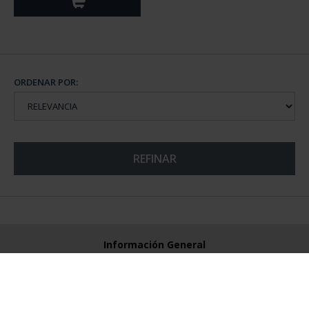
ORDENAR POR:
REFINAR
Información General
Contacto
Preguntas Frequentes (FAQs)
Aviso Legal