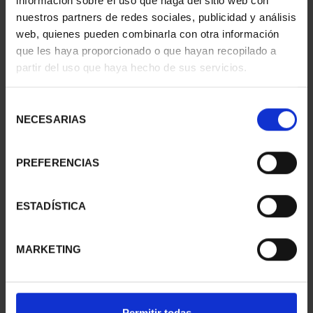
información sobre el uso que haga del sitio web con
nuestros partners de redes sociales, publicidad y análisis
web, quienes pueden combinarla con otra información
que les haya proporcionado o que hayan recopilado a
CIUDADES PATRIMONIO
CIUDADES PATRIMONIO
partir del uso que haya hecho de sus servicios.
- CÁCERES
- ALCALÁ DE HENARES
73,00 €
73,00 €
Selección
NECESARIAS
de
consentimiento
PREFERENCIAS
ESTADÍSTICA
MARKETING
CIUDADES PATRIMONIO
CIUDADES PATRIMONIO
Permitir todas