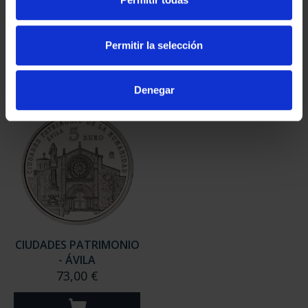
- CÓRDOBA
- BAEZA
73,00 €
73,00 €
Permitir la selección
Denegar
CIUDADES PATRIMONIO
- ÁVILA
73,00 €