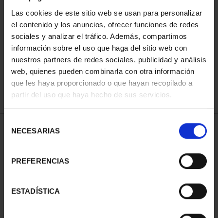
Las cookies de este sitio web se usan para personalizar
el contenido y los anuncios, ofrecer funciones de redes
ORDENAR POR:
sociales y analizar el tráfico. Además, compartimos
información sobre el uso que haga del sitio web con
nuestros partners de redes sociales, publicidad y análisis
web, quienes pueden combinarla con otra información
que les haya proporcionado o que hayan recopilado a
REFINAR
partir del uso que haya hecho de sus servicios.
Selección
1 Productos encontrados
NECESARIAS
de
consentimiento
PREFERENCIAS
ESTADÍSTICA