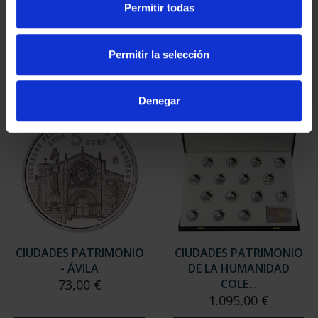
Permitir todas
- CÓRDOBA
- BAEZA
73,00 €
73,00 €
Permitir la selección
Denegar
CIUDADES PATRIMONIO
CIUDADES PATRIMONIO
- ÁVILA
DE LA HUMANIDAD
73,00 €
COLE...
1.095,00 €