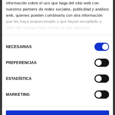
información sobre el uso que haga del sitio web con
nuestros partners de redes sociales, publicidad y análisis
web, quienes pueden combinarla con otra información
CIUDADES PATRIMONIO
CIUDADES PATRIMONIO
que les haya proporcionado o que hayan recopilado a
- CÁCERES
- ALCALÁ DE HENARES
partir del uso que haya hecho de sus servicios.
73,00 €
73,00 €
Selección
NECESARIAS
de
consentimiento
PREFERENCIAS
ESTADÍSTICA
MARKETING
CIUDADES PATRIMONIO
CIUDADES PATRIMONIO