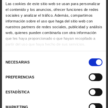
Las cookies de este sitio web se usan para personalizar
el contenido y los anuncios, ofrecer funciones de redes
sociales y analizar el tráfico. Además, compartimos
ORDENAR POR:
información sobre el uso que haga del sitio web con
nuestros partners de redes sociales, publicidad y análisis
web, quienes pueden combinarla con otra información
que les haya proporcionado o que hayan recopilado a
REFINAR
partir del uso que haya hecho de sus servicios.
Selección
NECESARIAS
de
1 Productos encontrados
consentimiento
PREFERENCIAS
ESTADÍSTICA
MARKETING