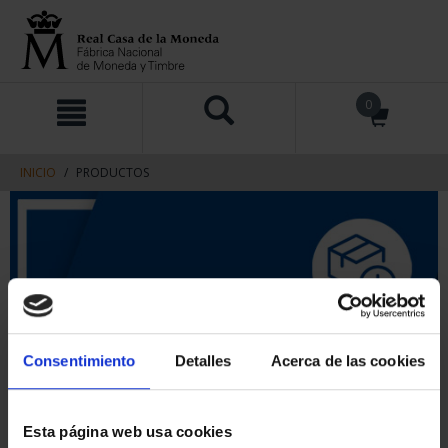
saltar
Saltar
0
al
al
contenido
men
de
navegacin
INICIO
PRODUCTOS
Consentimiento
Detalles
Acerca de las cookies
Esta página web usa cookies