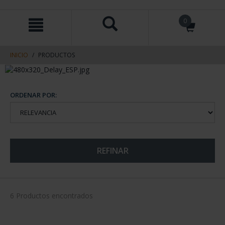
saltar
Saltar
0
al
al
contenido
men
de
navegacin
INICIO
PRODUCTOS
ORDENAR POR:
REFINAR
6 Productos encontrados