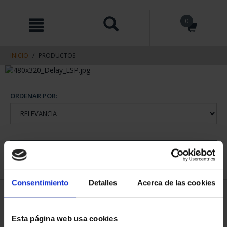
saltar
Saltar
0
al
al
contenido
men
de
navegacin
INICIO
PRODUCTOS
ORDENAR POR:
REFINAR
Consentimiento
Detalles
Acerca de las cookies
1 Productos encontrados
Esta página web usa cookies