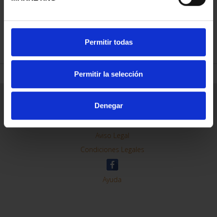
REFINAR
Permitir todas
Permitir la selección
Información General
Denegar
Contacto
Preguntas Frequentes (FAQs)
Aviso Legal
Condiciones Legales
Ayuda