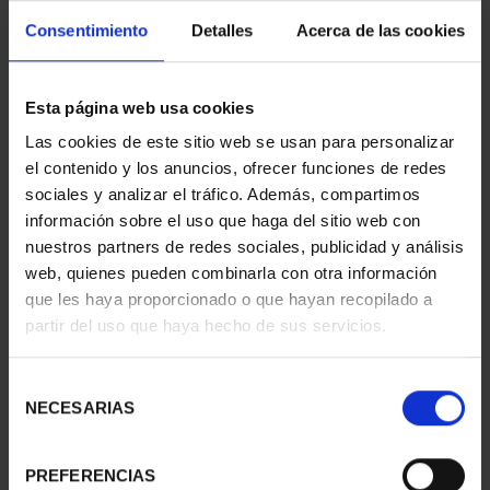
Consentimiento
Detalles
Acerca de las cookies
CAPITALES ESPAÑOLAS
CAPITALES ESPAÑOLAS
Esta página web usa cookies
- HUESCA
- TERUEL
73,00 €
73,00 €
Las cookies de este sitio web se usan para personalizar
el contenido y los anuncios, ofrecer funciones de redes
sociales y analizar el tráfico. Además, compartimos
información sobre el uso que haga del sitio web con
nuestros partners de redes sociales, publicidad y análisis
web, quienes pueden combinarla con otra información
que les haya proporcionado o que hayan recopilado a
partir del uso que haya hecho de sus servicios.
Selección
NECESARIAS
de
consentimiento
PREFERENCIAS
CAPITALES ESPAÑOLAS
SUSCRIPCIÓN