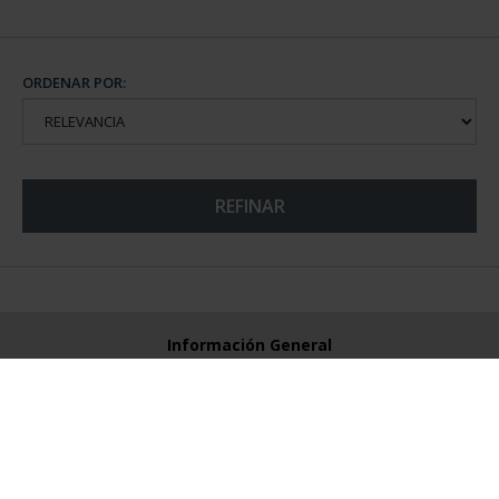
ORDENAR POR:
REFINAR
Información General
Contacto
Preguntas Frequentes (FAQs)
Aviso Legal
Condiciones Legales