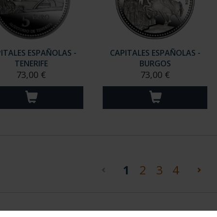
ITALES ESPAÑOLAS -
CAPITALES ESPAÑOLAS -
TENERIFE
BURGOS
73,00 €
73,00 €
(current)
1
2
3
4