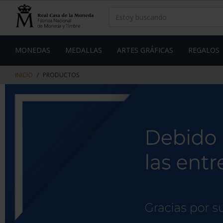
saltar
Saltar
al
al
contenido
men
de
navegacin
MONEDAS
MEDALLAS
ARTES GRÁFICAS
REGALOS
INICIO
PRODUCTOS