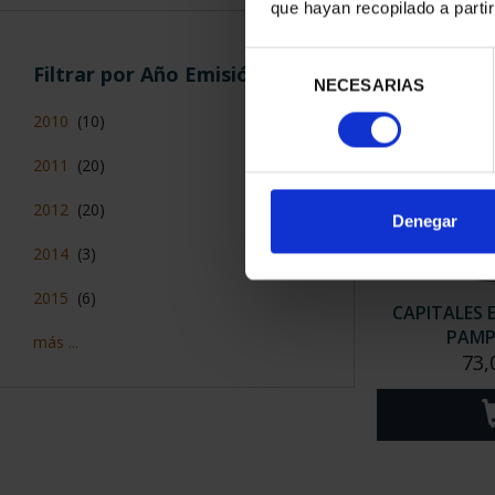
que hayan recopilado a parti
Selección
Filtrar por Año Emisión
NECESARIAS
de
consentimiento
2010
(10)
2011
(20)
2012
(20)
Denegar
2014
(3)
2015
(6)
CAPITALES 
PAM
más ...
73,