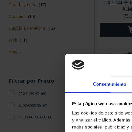
CAPITALES 
Castilla y León
(17)
ALM
73,
Cataluña
(10)
Castilla-La Mancha
(12)
Web
(11)
más ...
Filtrar por Precio
Consentimiento
€50-€199,99
(60)
Esta página web usa cookie
€500-€999,99
(4)
CAPITALES 
Las cookies de este sitio we
LAS 
€1.000-€100.000
(1)
y analizar el tráfico. Ademá
73,
redes sociales, publicidad y