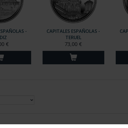
ESPAÑOLAS -
CAPITALES ESPAÑOLAS -
CAP
DIZ
TERUEL
00 €
73,00 €