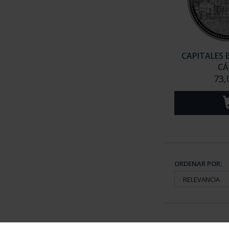
CAPITALES 
CÁ
73,
ORDENAR POR: