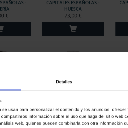
ESPAÑOLAS -
CAPITALES ESPAÑOLAS -
CAP
ERÍA
HUESCA
00 €
73,00 €
Detalles
s
ESPAÑOLAS -
CAPITALES ESPAÑOLAS -
CAP
b se usan para personalizar el contenido y los anuncios, ofrecer
PALMAS
BARCELONA
s, compartimos información sobre el uso que haga del sitio web 
00 €
73,00 €
 análisis web, quienes pueden combinarla con otra información q