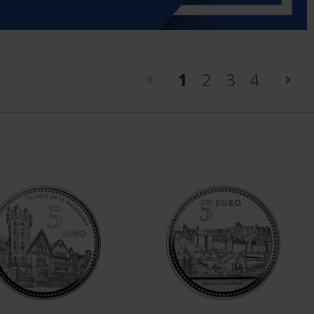
(current)
1
2
3
4