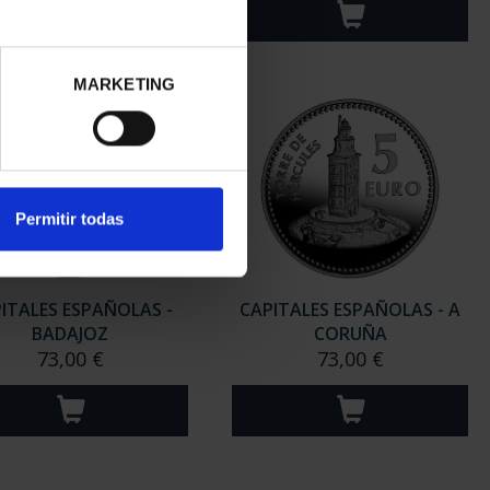
MARKETING
Permitir todas
ITALES ESPAÑOLAS -
CAPITALES ESPAÑOLAS - A
BADAJOZ
CORUÑA
73,00 €
73,00 €