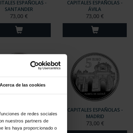
ITALES ESPAÑOLAS -
CAPITALES ESPAÑOLAS -
SANTANDER
ÁVILA
73,00 €
73,00 €
Acerca de las cookies
ITALES ESPAÑOLAS -
CAPITALES ESPAÑOLAS -
 funciones de redes sociales
ALBACETE
MADRID
con nuestros partners de
73,00 €
73,00 €
ue les haya proporcionado o