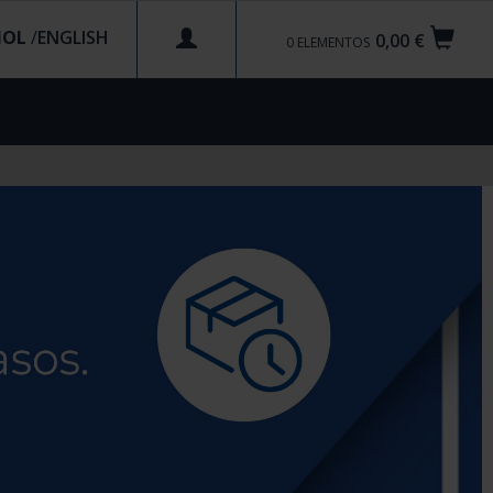
ÑOL
/
0,00 €
0
ELEMENTOS