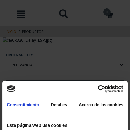
saltar
Saltar
0
al
al
contenido
men
de
navegacin
INICIO
PRODUCTOS
ORDENAR POR:
REFINAR
Consentimiento
Detalles
Acerca de las cookies
1 Productos encontrados
Esta página web usa cookies