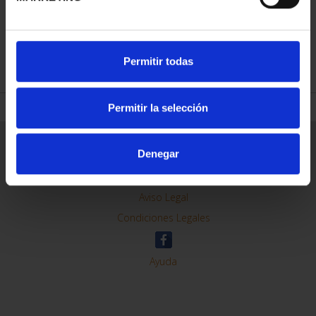
REFINAR
Permitir todas
Permitir la selección
Información General
Denegar
Contacto
Preguntas Frequentes (FAQs)
Aviso Legal
Condiciones Legales
Ayuda