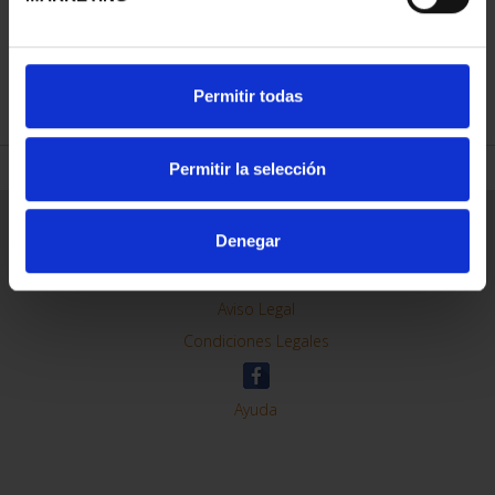
REFINAR
Permitir todas
Permitir la selección
Información General
Denegar
Contacto
Preguntas Frequentes (FAQs)
Aviso Legal
Condiciones Legales
Ayuda