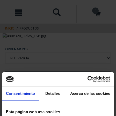
saltar
Saltar
0
al
al
contenido
men
de
navegacin
INICIO
PRODUCTOS
ORDENAR POR:
REFINAR
Consentimiento
Detalles
Acerca de las cookies
1 Productos encontrados
Esta página web usa cookies