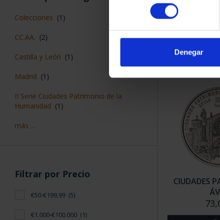
CIUDADES P
consentimiento
CÁC
Colecciones
(1)
73,
CC.AA.
(2)
Denegar
Castilla y León
(1)
Madrid
(1)
II Serie Ciudades Patrimonio de la
Humanidad
(1)
más ...
Filtrar por Precio
CIUDADES P
ÁV
€50-€199,99
(5)
73,
€1.000-€100.000
(1)