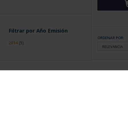
Filtrar por Año Emisión
ORDENAR POR:
2014
(5)
Información General
Contacto
|
Preguntas Frequentes (FAQs)
|
Aviso Legal
|
Condicio