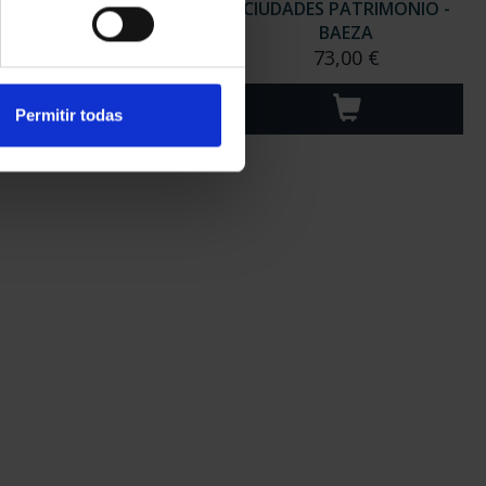
DADES PATRIMONIO -
CIUDADES PATRIMONIO -
CÓRDOBA
BAEZA
73,00 €
73,00 €
Permitir todas