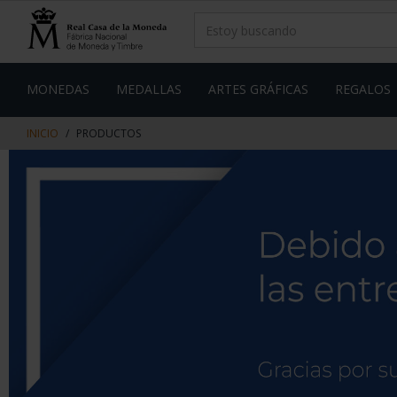
saltar
Saltar
al
al
contenido
men
de
navegacin
MONEDAS
MEDALLAS
ARTES GRÁFICAS
REGALOS
INICIO
PRODUCTOS