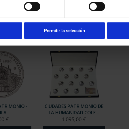
ATRIMONIO -
CIUDADES PATRIMONIO -
CIU
ERES
ALCALÁ DE HENARES
00 €
73,00 €
Permitir la selección
ATRIMONIO -
CIUDADES PATRIMONIO DE
ILA
LA HUMANIDAD COLE...
00 €
1.095,00 €