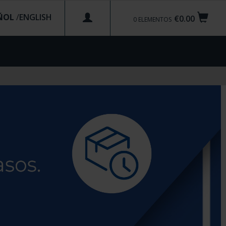
ÑOL
/
€0.00
0
ELEMENTOS