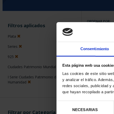
ORDENAR POR:
Filtros aplicados
Plata
Series
Consentimiento
6 Productos en
925
Esta página web usa cookie
Ciudades Patrimonio Mundial
Las cookies de este sitio we
I Serie Ciudades Patrimonio de la
y analizar el tráfico. Ademá
Humanidad
redes sociales, publicidad y
que hayan recopilado a parti
Selección
NECESARIAS
de
Filtrar por Categoría