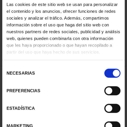
Las cookies de este sitio web se usan para personalizar
el contenido y los anuncios, ofrecer funciones de redes
sociales y analizar el tráfico. Además, compartimos
ORDENAR POR:
información sobre el uso que haga del sitio web con
nuestros partners de redes sociales, publicidad y análisis
web, quienes pueden combinarla con otra información
que les haya proporcionado o que hayan recopilado a
REFINAR
partir del uso que haya hecho de sus servicios.
Selección
NECESARIAS
de
2 Productos encontrados
consentimiento
PREFERENCIAS
ESTADÍSTICA
MARKETING