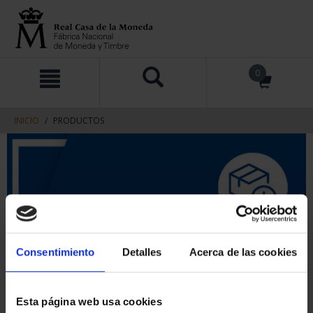
saltar
Saltar
0
al
al
contenido
men
de
navegacin
INICIO
PRODUCTOS
Consentimiento
Detalles
Acerca de las cookies
Esta página web usa cookies