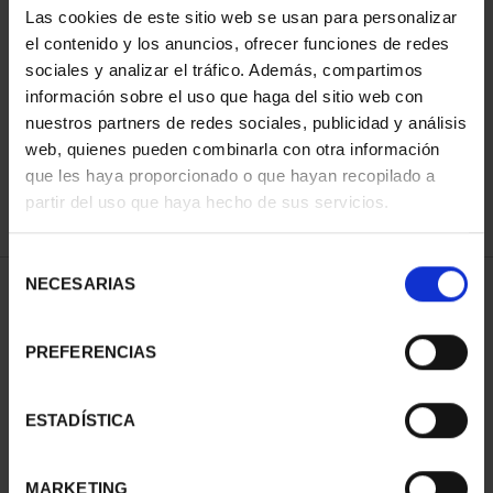
Las cookies de este sitio web se usan para personalizar
el contenido y los anuncios, ofrecer funciones de redes
sociales y analizar el tráfico. Además, compartimos
ORDENAR POR:
información sobre el uso que haga del sitio web con
nuestros partners de redes sociales, publicidad y análisis
web, quienes pueden combinarla con otra información
que les haya proporcionado o que hayan recopilado a
REFINAR
partir del uso que haya hecho de sus servicios.
Selección
NECESARIAS
de
2 Productos encontrados
consentimiento
PREFERENCIAS
ESTADÍSTICA
MARKETING