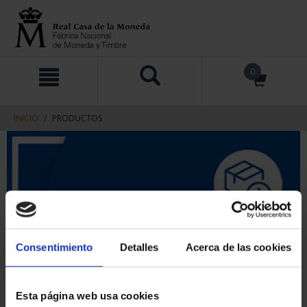
saltar
Saltar
0
al
al
contenido
men
de
navegacin
INICIO
PRODUCTOS
Consentimiento
Detalles
Acerca de las cookies
Esta página web usa cookies