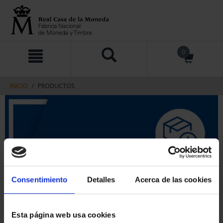
saltar
Saltar
0
al
al
contenido
men
de
navegacin
INICIO
PRODUCTOS
Consentimiento
Detalles
Acerca de las cookies
Esta página web usa cookies