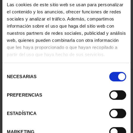
Las cookies de este sitio web se usan para personalizar
el contenido y los anuncios, ofrecer funciones de redes
sociales y analizar el tráfico. Además, compartimos
ORDENAR POR:
información sobre el uso que haga del sitio web con
nuestros partners de redes sociales, publicidad y análisis
web, quienes pueden combinarla con otra información
que les haya proporcionado o que hayan recopilado a
REFINAR
partir del uso que haya hecho de sus servicios.
Selección
NECESARIAS
de
1 Productos encontrados
consentimiento
PREFERENCIAS
ESTADÍSTICA
MARKETING