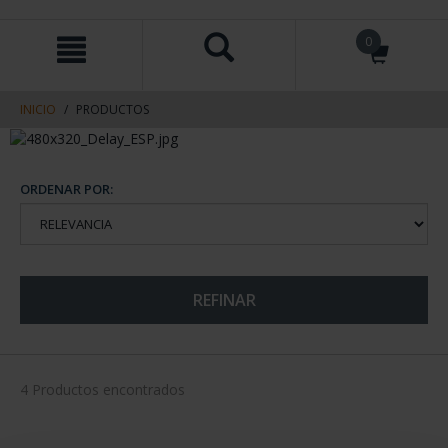
saltar
Saltar
0
al
al
contenido
men
de
navegacin
INICIO
PRODUCTOS
ORDENAR POR:
REFINAR
4 Productos encontrados