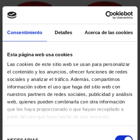
Consentimiento
Detalles
Acerca de las cookies
Esta página web usa cookies
SUSCRIPCIÓN
SUSCRIPCIÓN
Las cookies de este sitio web se usan para personalizar
CAPITALES DE
CAPITALES DE
el contenido y los anuncios, ofrecer funciones de redes
PROVINCIA 1
PROVINCIA 2
sociales y analizar el tráfico. Además, compartimos
949,00 €
949,00 €
información sobre el uso que haga del sitio web con
nuestros partners de redes sociales, publicidad y análisis
Sólo para usuarios
Sólo para usuarios
registrados
registrados
web, quienes pueden combinarla con otra información
que les haya proporcionado o que hayan recopilado a
partir del uso que haya hecho de sus servicios.
Selección