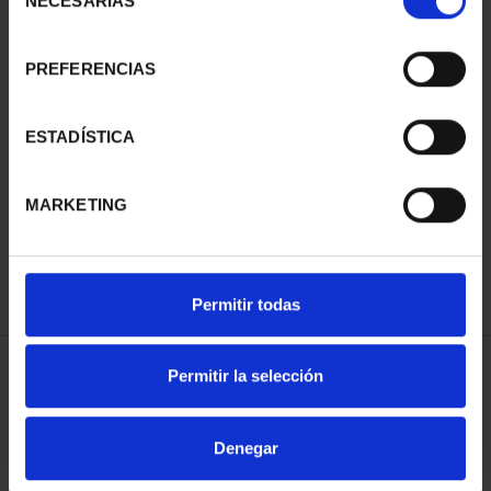
NECESARIAS
de
consentimiento
PREFERENCIAS
SUSCRIPCIÓN
SUSCRIPCIÓN
ESTADÍSTICA
CAPITALES DE
CAPITALES DE
PROVINCIA 3
PROVINCIA 4
MARKETING
949,00 €
949,00 €
Sólo para usuarios
Sólo para usuarios
registrados
registrados
Permitir todas
Permitir la selección
ORDENAR POR:
Denegar