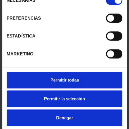
NECESARIAS
de
consentimiento
PREFERENCIAS
SUSCRIPCIÓN
SUSCRIPCIÓN
ESTADÍSTICA
CAPITALES DE
CAPITALES DE
PROVINCIA 3
PROVINCIA 4
MARKETING
949,00 €
949,00 €
Sólo para usuarios
Sólo para usuarios
registrados
registrados
Permitir todas
Permitir la selección
ORDENAR POR:
Denegar