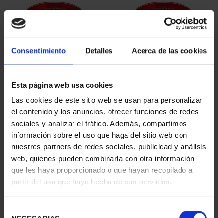
Consentimiento
Detalles
Acerca de las cookies
Esta página web usa cookies
SUSCRIPCIÓN
SUSCRIPCIÓN
Las cookies de este sitio web se usan para personalizar
CAPITALES DE
CAPITALES DE
el contenido y los anuncios, ofrecer funciones de redes
PROVINCIA 1
PROVINCIA 2
sociales y analizar el tráfico. Además, compartimos
949,00 €
949,00 €
información sobre el uso que haga del sitio web con
nuestros partners de redes sociales, publicidad y análisis
Sólo para usuarios
Sólo para usuarios
registrados
registrados
web, quienes pueden combinarla con otra información
que les haya proporcionado o que hayan recopilado a
partir del uso que haya hecho de sus servicios.
Selección