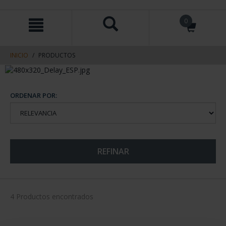
saltar
Saltar
0
al
al
contenido
men
de
navegacin
INICIO
PRODUCTOS
ORDENAR POR:
REFINAR
4 Productos encontrados