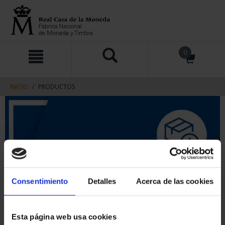
saltar
Saltar
0
al
al
contenido
men
de
navegacin
INICIO
PRODUCTOS
Consentimiento
Detalles
Acerca de las cookies
Esta página web usa cookies