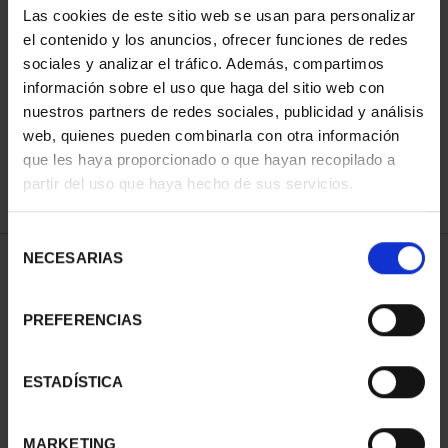
Las cookies de este sitio web se usan para personalizar
el contenido y los anuncios, ofrecer funciones de redes
sociales y analizar el tráfico. Además, compartimos
ORDENAR POR:
información sobre el uso que haga del sitio web con
nuestros partners de redes sociales, publicidad y análisis
web, quienes pueden combinarla con otra información
que les haya proporcionado o que hayan recopilado a
REFINAR
partir del uso que haya hecho de sus servicios.
Selección
NECESARIAS
de
1 Productos encontrados
consentimiento
PREFERENCIAS
ESTADÍSTICA
MARKETING