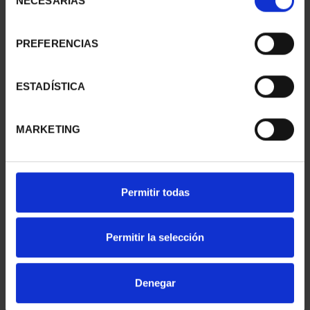
NECESARIAS
de
consentimiento
PREFERENCIAS
SUSCRIPCIÓN
SUSCRIPCIÓN
CAPITALES DE
CAPITALES DE
PROVINCIA 1
PROVINCIA 2
ESTADÍSTICA
949,00 €
949,00 €
Sólo para usuarios
Sólo para usuarios
MARKETING
registrados
registrados
Permitir todas
Permitir la selección
Denegar