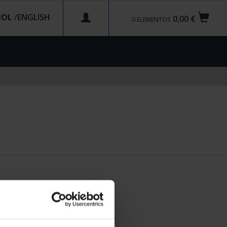
ÑOL
/
0,00 €
0
ELEMENTOS