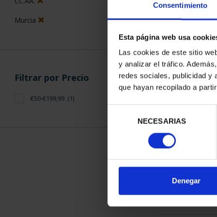
CC.AA.
Consentimiento
Murcia
Esta página web usa cookie
Las cookies de este sitio we
y analizar el tráfico. Ademá
CAPITALES 
redes sociales, publicidad y
Filtrar por Precio
MUR
que hayan recopilado a parti
73,
€50-€199,99
(1)
Selección
NECESARIAS
de
consentimiento
ORDENAR POR:
Denegar