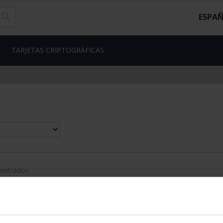
ESPA
TARJETAS CRIPTOGRÁFICAS
contrados